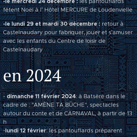
-le mercredi 24 décembre :
les pantouflards
fêtent Noël à l’ Hôtel MERCURE de Loudenvielle
-le lundi 29 et mardi 30 décembre :
retour à
Castelnaudary pour fabriquer, jouer et s’amuser
avec les enfants du Centre de loisir de
Castelnaudary
en 2024
dimanche 11 février 2024
-
: à Batsère dans le
cadre de : "AMÈNE TA BÛCHE", spectacles
autour du conte et de CARNAVAL, à partir de 13
h
lundi 12 février
-
: les pantouflards préparent